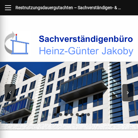
Restnutzungsdauergutachten – Sachverständigen- & Energiebüro Jakoby